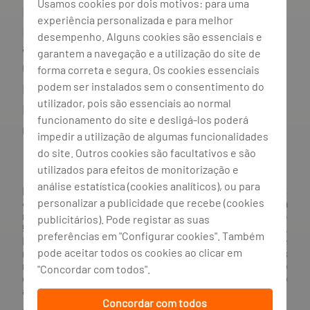
Usamos cookies por dois motivos: para uma
Mediador do crédito
experiência personalizada e para melhor
Livro de reclamações e resolução
desempenho. Alguns cookies são essenciais e
alternativa de litígios
garantem a navegação e a utilização do site de
Canal de irregularidades
forma correta e segura. Os cookies essenciais
podem ser instalados sem o consentimento do
Política de privacidade
utilizador, pois são essenciais ao normal
Política de cookies
funcionamento do site e desligá-los poderá
Gestão de cookies
impedir a utilização de algumas funcionalidades
do site. Outros cookies são facultativos e são
utilizados para efeitos de monitorização e
análise estatística (cookies analíticos), ou para
BANCO BPI, S.A., com sede na Avenida da Boavista, 1117,
personalizar a publicidade que recebe (cookies
4100-129 Porto; Capital Social: € 1 293 063 324,98; matriculada
na CRC Porto sob o número de matrícula PTIRNMJ 501 214
publicitários). Pode registar as suas
534, como o número de identificação fiscal 501 214 534.
preferências em "Configurar cookies". Também
Intermediário financeiro registado na CMVM com o n° 300 e
pode aceitar todos os cookies ao clicar em
no Banco de Portugal sob o código n° 10. Agente de Seguros
n.º 419527591, registado junto da Autoridade de Supervisão
"Concordar com todos".
de Seguros e Fundos de Pensões em 21/01/2019, e autorizado
a exercer atividade nos Ramos de Seguro Vida e Não Vida.
Concordar com todos