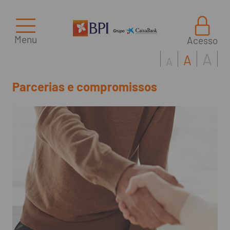
Menu
Acesso
A
A
A
Parcerias e compromissos