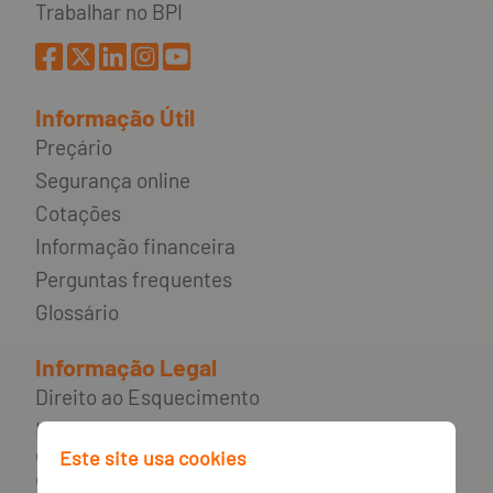
Trabalhar no BPI
Informação Útil
Preçário
Segurança online
Cotações
Informação financeira
Perguntas frequentes
Glossário
Informação Legal
Direito ao Esquecimento
Incumprimento de contratos de
crédito e rede de apoio ao
Este site usa cookies
consumidor endividado