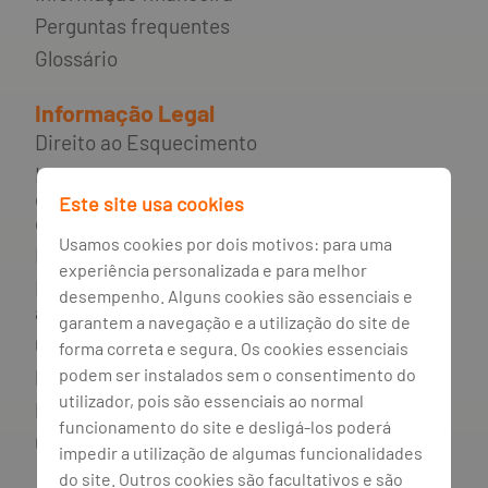
Perguntas frequentes
Glossário
Informação Legal
Direito ao Esquecimento
Incumprimento de contratos de
crédito e rede de apoio ao
Este site usa cookies
consumidor endividado
Usamos cookies por dois motivos: para uma
Mediador do crédito
experiência personalizada e para melhor
Livro de reclamações e resolução
desempenho. Alguns cookies são essenciais e
alternativa de litígios
garantem a navegação e a utilização do site de
Canal de irregularidades
forma correta e segura. Os cookies essenciais
podem ser instalados sem o consentimento do
Política de privacidade
utilizador, pois são essenciais ao normal
Política de cookies
funcionamento do site e desligá-los poderá
Gestão de cookies
impedir a utilização de algumas funcionalidades
do site. Outros cookies são facultativos e são