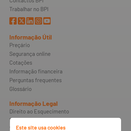
Contactos BPI
Trabalhar no BPI
Informação Útil
Preçário
Segurança online
Cotações
Informação financeira
Perguntas frequentes
Glossário
Informação Legal
Direito ao Esquecimento
Incumprimento de contratos de
crédito e rede de apoio ao
Este site usa cookies