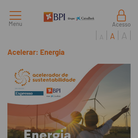
Menu
Acesso
A
A
A
Acelerar: Energia