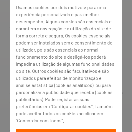
consumidor endividado
Usamos cookies por dois motivos: para uma
Mediador do crédito
experiência personalizada e para melhor
Livro de reclamações e resolução
desempenho. Alguns cookies são essenciais e
alternativa de litígios
garantem a navegação e a utilização do site de
Canal de irregularidades
forma correta e segura. Os cookies essenciais
podem ser instalados sem o consentimento do
Política de privacidade
utilizador, pois são essenciais ao normal
Política de cookies
funcionamento do site e desligá-los poderá
Gestão de cookies
impedir a utilização de algumas funcionalidades
do site. Outros cookies são facultativos e são
utilizados para efeitos de monitorização e
análise estatística (cookies analíticos), ou para
BANCO BPI, S.A., com sede na Avenida da Boavista, 1117,
personalizar a publicidade que recebe (cookies
4100-129 Porto; Capital Social: € 1 293 063 324,98; matriculada
na CRC Porto sob o número de matrícula PTIRNMJ 501 214
publicitários). Pode registar as suas
534, como o número de identificação fiscal 501 214 534.
preferências em "Configurar cookies". Também
Intermediário financeiro registado na CMVM com o n° 300 e
pode aceitar todos os cookies ao clicar em
no Banco de Portugal sob o código n° 10. Agente de Seguros
n.º 419527591, registado junto da Autoridade de Supervisão
"Concordar com todos".
de Seguros e Fundos de Pensões em 21/01/2019, e autorizado
a exercer atividade nos Ramos de Seguro Vida e Não Vida.