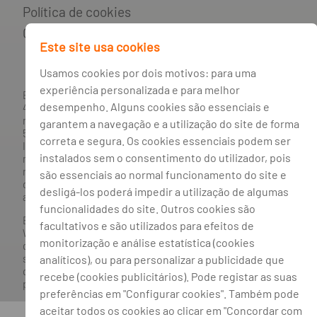
Política de cookies
Gestão de cookies
Este site usa cookies
Usamos cookies por dois motivos: para uma
experiência personalizada e para melhor
BANCO BPI, S.A., com sede na Avenida da Boavista, 1117,
desempenho. Alguns cookies são essenciais e
4100-129 Porto; Capital Social: € 1 293 063 324,98; matriculada
na CRC Porto sob o número de matrícula PTIRNMJ 501 214
garantem a navegação e a utilização do site de forma
534, como o número de identificação fiscal 501 214 534.
correta e segura. Os cookies essenciais podem ser
Intermediário financeiro registado na CMVM com o n° 300 e
instalados sem o consentimento do utilizador, pois
no Banco de Portugal sob o código n° 10. Agente de Seguros
n.º 419527591, registado junto da Autoridade de Supervisão
são essenciais ao normal funcionamento do site e
de Seguros e Fundos de Pensões em 21/01/2019, e autorizado
desligá-los poderá impedir a utilização de algumas
a exercer atividade nos Ramos de Seguro Vida e Não Vida.
funcionalidades do site. Outros cookies são
Banco BPI ©. Todos os direitos reservados.
facultativos e são utilizados para efeitos de
Website
Acessível.
O Banco BPI não se responsabiliza por
monitorização e análise estatística (cookies
quaisquer traduções do site efetuadas através do browser,
sendo a versão em língua portuguesa a única versão oficial,
analíticos), ou para personalizar a publicidade que
que prevalecerá em qualquer caso. Este site encontra-se em
recebe (cookies publicitários). Pode registar as suas
processo de adoção do novo acordo ortográfico.
preferências em "Configurar cookies". Também pode
aceitar todos os cookies ao clicar em "Concordar com