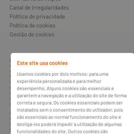
Canal de irregularidades
Política de privacidade
Política de cookies
Gestão de cookies
BANCO BPI, S.A., com sede na Avenida da Boavista, 1117,
Este site usa cookies
4100-129 Porto; Capital Social: € 1 293 063 324,98; matriculada
na CRC Porto sob o número de matrícula PTIRNMJ 501 214
Usamos cookies por dois motivos: para uma
534, como o número de identificação fiscal 501 214 534.
experiência personalizada e para melhor
Intermediário financeiro registado na CMVM com o n° 300 e
no Banco de Portugal sob o código n° 10. Agente de Seguros
desempenho. Alguns cookies são essenciais e
n.º 419527591, registado junto da Autoridade de Supervisão
garantem a navegação e a utilização do site de forma
de Seguros e Fundos de Pensões em 21/01/2019, e autorizado
correta e segura. Os cookies essenciais podem ser
a exercer atividade nos Ramos de Seguro Vida e Não Vida.
instalados sem o consentimento do utilizador, pois
Banco BPI ©. Todos os direitos reservados.
são essenciais ao normal funcionamento do site e
Website
Acessível.
O Banco BPI não se responsabiliza por
desligá-los poderá impedir a utilização de algumas
quaisquer traduções do site efetuadas através do browser,
sendo a versão em língua portuguesa a única versão oficial,
funcionalidades do site. Outros cookies são