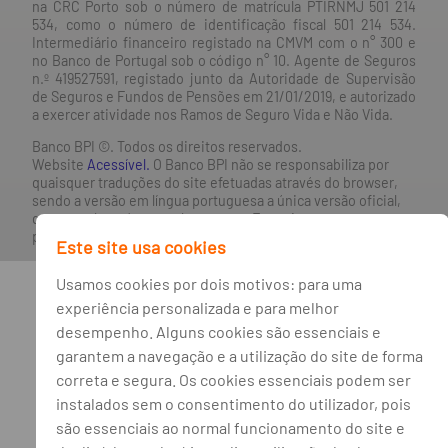
na CRC Porto sob o número de matrícula PTIRNMJ 501 214
534, como o número de identificação fiscal 501 214 534.
Intermediário financeiro registado na CMVM com o n° 300 e
no Banco de Portugal sob o código n° 10. Agente de Seguros
n.º 419527591, registado junto da Autoridade de Supervisão
de Seguros e Fundos de Pensões em 21/01/2019, e autorizado
a exercer atividade nos Ramos de Seguro Vida e Não Vida.
Banco BPI ©. Todos os direitos reservados.
Website
Acessível.
O Banco BPI não se responsabiliza por
quaisquer traduções do site efetuadas através do browser,
sendo a versão em língua portuguesa a única versão oficial,
que prevalecerá em qualquer caso. Este site encontra-se em
processo de adoção do novo acordo ortográfico.
Este site usa cookies
Usamos cookies por dois motivos: para uma
experiência personalizada e para melhor
desempenho. Alguns cookies são essenciais e
garantem a navegação e a utilização do site de forma
correta e segura. Os cookies essenciais podem ser
instalados sem o consentimento do utilizador, pois
são essenciais ao normal funcionamento do site e