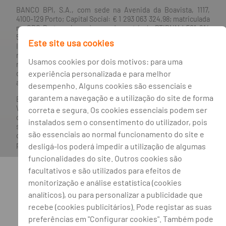
BANCO BPI, S.A., com sede na Avenida da Boavista, 1117,
4100-129 Porto; Capital Social: € 1 293 063 324,98; matriculada
na CRC Porto sob o número de matrícula PTIRNMJ 501 214
534, como o número de identificação fiscal 501 214 534.
Este site usa cookies
Intermediário financeiro registado na CMVM com o n° 300 e
no Banco de Portugal sob o código n° 10. Agente de Seguros
Usamos cookies por dois motivos: para uma
n.º 419527591, registado junto da Autoridade de Supervisão
experiência personalizada e para melhor
de Seguros e Fundos de Pensões em 21/01/2019, e autorizado
a exercer atividade nos Ramos de Seguro Vida e Não Vida.
desempenho. Alguns cookies são essenciais e
garantem a navegação e a utilização do site de forma
Banco BPI ©. Todos os direitos reservados.
Website
Acessível.
O Banco BPI não se responsabiliza por
correta e segura. Os cookies essenciais podem ser
quaisquer traduções do site efetuadas através do browser,
instalados sem o consentimento do utilizador, pois
sendo a versão em língua portuguesa a única versão oficial,
são essenciais ao normal funcionamento do site e
que prevalecerá em qualquer caso. Este site encontra-se em
processo de adoção do novo acordo ortográfico.
desligá-los poderá impedir a utilização de algumas
funcionalidades do site. Outros cookies são
facultativos e são utilizados para efeitos de
monitorização e análise estatística (cookies
analíticos), ou para personalizar a publicidade que
recebe (cookies publicitários). Pode registar as suas
preferências em "Configurar cookies". Também pode