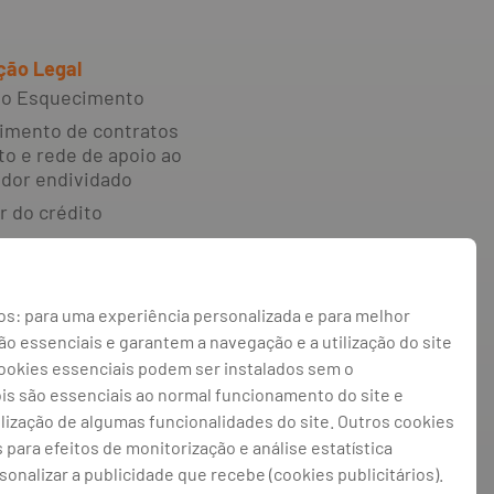
ção Legal
 ao Esquecimento
imento de contratos
to e rede de apoio ao
dor endividado
r do crédito
e reclamações e
o alternativa de
s: para uma experiência personalizada e para melhor
 irregularidades
 essenciais e garantem a navegação e a utilização do site
 de privacidade
cookies essenciais podem ser instalados sem o
 de cookies
ois são essenciais ao normal funcionamento do site e
ilização de algumas funcionalidades do site. Outros cookies
de cookies
s para efeitos de monitorização e análise estatística
rsonalizar a publicidade que recebe (cookies publicitários).