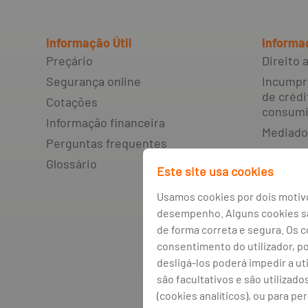
Informação Útil
Informa
Preçário
Direito
Segurança online
Incumpr
de crédi
Cotações
consumi
Informação financeira
Mediado
Perguntas frequentes
Livro d
Glossário
resoluçã
Este site usa cookies
litígios
Usamos cookies por dois motivo
Canal de
desempenho. Alguns cookies são
Política
de forma correta e segura. Os 
Política
consentimento do utilizador, p
desligá-los poderá impedir a ut
Gestão 
são facultativos e são utilizado
(cookies analíticos), ou para pe