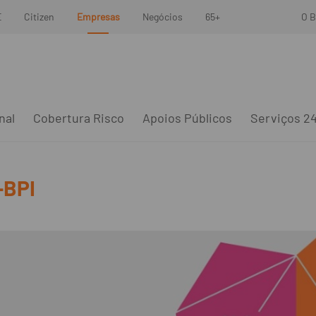
E
Citizen
Empresas
Negócios
65+
O B
nal
Cobertura Risco
Apoios Públicos
Serviços 2
-BPI