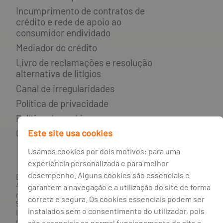
Incumprimento de contratos de
crédito e rede de apoio ao
consumidor endividado
Mediador do crédito
Livro de reclamações e resolução
alternativa de litígios
Canal de irregularidades
Política de privacidade
Política de cookies
Gestão de cookies
Este site usa cookies
Usamos cookies por dois motivos: para uma
experiência personalizada e para melhor
desempenho. Alguns cookies são essenciais e
BANCO BPI, S.A., com sede na Avenida da Boavista, 1117,
4100-129 Porto; Capital Social: € 1 293 063 324,98; matriculada
garantem a navegação e a utilização do site de forma
na CRC Porto sob o número de matrícula PTIRNMJ 501 214
correta e segura. Os cookies essenciais podem ser
534, como o número de identificação fiscal 501 214 534.
instalados sem o consentimento do utilizador, pois
Intermediário financeiro registado na CMVM com o n° 300 e
no Banco de Portugal sob o código n° 10. Agente de Seguros
são essenciais ao normal funcionamento do site e