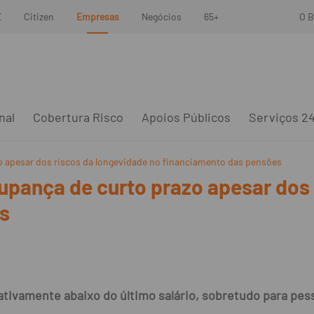
E
Citizen
Empresas
Negócios
65+
O B
nal
Cobertura Risco
Apoios Públicos
Serviços 2
o apesar dos riscos da longevidade no financiamento das pensões
upança de curto prazo apesar dos
s
cativamente abaixo do último salário, sobretudo para pe