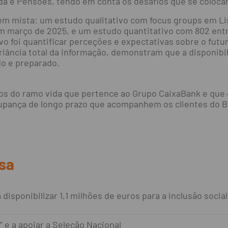
ida e Pensões, tendo em conta os desafios que se coloc
 mista: um estudo qualitativo com focus groups em Lisb
 em março de 2025, e um estudo quantitativo com 802 ent
vo foi quantificar perceções e expectativas sobre o futu
riância total da informação, demonstram que a disponibi
o e preparado.
os do ramo vida que pertence ao Grupo CaixaBank e que
pança de longo prazo que acompanhem os clientes do BPI
sa
disponibilizar 1,1 milhões de euros para a inclusão social
” e a apoiar a Seleção Nacional