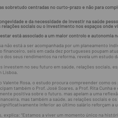
s sobretudo centradas no curto-prazo e não para compl
ongevidade e da necessidade de investir na saúde pesso
 relações sociais ou o investimento nos espaços onde v
estar está associado a um maior controlo e autonomia 
a não está a ser acompanhada por um planeamento indivi
nto financeiro, seis em cada dez portugueses poupam at
o dos seus rendimentos na reforma, revela um estudo d
s investem no seu futuro em saúde, relações sociais, es
m Lisboa.
oão Valente Rosa, o estudo procura compreender como os
icipam também o Prof. José Soares, a Prof. Rita Cunha e 
mente positiva sobre o futuro, mas apelam a uma reflex
nanceira, mas também a saúde, as relações sociais e os 
significativamente inferior ao último salário reforçam a
s, explica: “Estamos a viver um momento único na histór