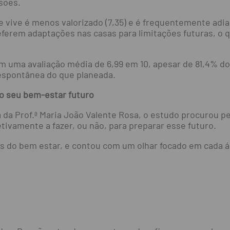
sões.
vive é menos valorizado (7,35) e é frequentemente adiad
eferem adaptações nas casas para limitações futuras, o
om uma avaliação média de 6,99 em 10, apesar de 81,4% 
 espontânea do que planeada.
o seu bem-estar futuro
a da Prof.ª Maria João Valente Rosa, o estudo procurou
tivamente a fazer, ou não, para preparar esse futuro.
s do bem estar, e contou com um olhar focado em cada á