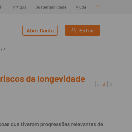
PI
Artigos
Sustentabilidade
Ajuda
PT
Abrir Conta
Entrar
4/7
 riscos da longevidade
A
A
A
ssoas que tiveram progressões relevantes de