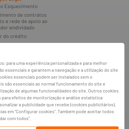
 ao Esquecimento
imento de contratos
to e rede de apoio ao
dor endividado
r do crédito
e reclamações e
o alternativa de
s: para uma experiência personalizada e para melhor
 irregularidades
 essenciais e garantem a navegação e a utilização do site
 de privacidade
cookies essenciais podem ser instalados sem o
 de cookies
ois são essenciais ao normal funcionamento do site e
ilização de algumas funcionalidades do site. Outros cookies
de cookies
s para efeitos de monitorização e análise estatística
rsonalizar a publicidade que recebe (cookies publicitários).
cias em "Configurar cookies". Também pode aceitar todos
atriculada na CRC Porto sob o número de
gistado na CMVM com o n° 300 e no Banco
rdar com todos".
isão de Seguros e Fundos de Pensões em