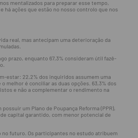
amos mentalizados para preparar esse tempo,
ue há ações que estão no nosso controlo que nos
vida real, mas antecipam uma deterioração da
umuladas.
go prazo, enquanto 67,3% consideram útil fazê-
o.
bem-estar: 22,2% dos inquiridos assumem uma
o melhor é conciliar as duas opções. 63,3% dos
vistos e não a complementar o rendimento na
em possuir um Plano de Poupança Reforma (PPR),
de capital garantido, com menor potencial de
o no futuro. Os participantes no estudo atribuem