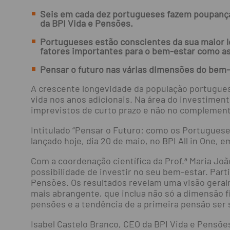
Seis em cada dez portugueses fazem poupança
da BPI Vida e Pensões.
Portugueses estão conscientes da sua maior l
fatores importantes para o bem-estar como as
Pensar o futuro nas várias dimensões do bem-
A crescente longevidade da população portugues
vida nos anos adicionais. Na área do investime
imprevistos de curto prazo e não no complement
Intitulado “Pensar o Futuro: como os Portuguese
lançado hoje, dia 20 de maio, no BPI All in One, e
Com a coordenação científica da Prof.ª Maria J
possibilidade de investir no seu bem-estar. Part
Pensões. Os resultados revelam uma visão geral
mais abrangente, que inclua não só a dimensão fi
pensões e a tendência de a primeira pensão ser 
Isabel Castelo Branco, CEO da BPI Vida e Pensõe