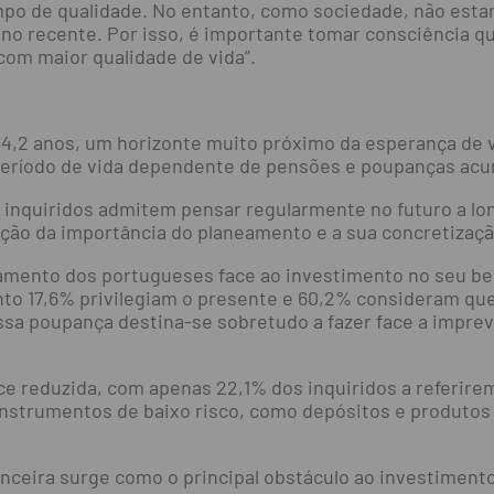
mpo de qualidade. No entanto, como sociedade, não est
no recente. Por isso, é importante tomar consciência q
com maior qualidade de vida”.
84,2 anos, um horizonte muito próximo da esperança de 
o período de vida dependente de pensões e poupanças ac
nquiridos admitem pensar regularmente no futuro a lon
ção da importância do planeamento e a sua concretizaçã
rtamento dos portugueses face ao investimento no seu 
o 17,6% privilegiam o presente e 60,2% consideram que 
sa poupança destina-se sobretudo a fazer face a impre
ce reduzida, com apenas 22,1% dos inquiridos a referir
strumentos de baixo risco, como depósitos e produtos 
anceira surge como o principal obstáculo ao investiment