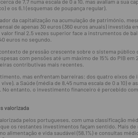
cerca de 7,7 numa escala de 0 a 10, mas avaliam a sua cap
o) e os 6,1 (esquemas de poupança regular).
licador da capitalização na acumulação de património, m
ensal de apenas 30 euros (360 euros anuais) investida
valor final 2,5 vezes superior face a instrumentos de b
140 euros no segundo.
ntexto de pressão crescente sobre o sistema público 
spesas com pensões até um máximo de 15% do PIB em 2
reiras contributivas mais recentes.
stimento, mas enfrentam barreiras: dos quatro eixos de 
ive), a Saúde (média de 8,45 numa escala de 0 a 10) e as
 No entanto, o investimento financeiro é percebido como
s valorizada
alorizada pelos portugueses, com uma classificação méd
a que os restantes investimentos façam sentido. Mais d
alimentação e vida saudável (58,1%) e consultas médic