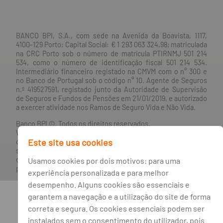
BANCO BPI, S.A., com sede na Avenida da Boavista, 1117,
4100-129 Porto; Capital Social: € 1 293 063 324,98; matriculada
na CRC Porto sob o número de matrícula PTIRNMJ 501 214
534, como o número de identificação fiscal 501 214 534.
Intermediário financeiro registado na CMVM com o n° 300 e
no Banco de Portugal sob o código n° 10. Agente de Seguros
n.º 419527591, registado junto da Autoridade de Supervisão
de Seguros e Fundos de Pensões em 21/01/2019, e autorizado
a exercer atividade nos Ramos de Seguro Vida e Não Vida.
Banco BPI ©. Todos os direitos reservados.
Website
Acessível.
O Banco BPI não se responsabiliza por
Este site usa cookies
quaisquer traduções do site efetuadas através do browser,
sendo a versão em língua portuguesa a única versão oficial,
que prevalecerá em qualquer caso. Este site encontra-se em
Usamos cookies por dois motivos: para uma
processo de adoção do novo acordo ortográfico.
experiência personalizada e para melhor
desempenho. Alguns cookies são essenciais e
garantem a navegação e a utilização do site de forma
correta e segura. Os cookies essenciais podem ser
instalados sem o consentimento do utilizador, pois